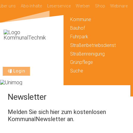
über uns
Abo-Inhalte
Leserservice
Werben
Shop
Webinare
Kommune
Bauhof
Fuhrpark
Straßenbetriebsdienst
Straßenreinigung
Grünpflege
Suche
Login
Newsletter
Melden Sie sich hier zum kostenlosen
KommunalNewsletter an.