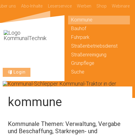
über uns
Abo-Inhalte
Leserservice
Werben
Shop
Webinare
Kommune
Bauhof
Fuhrpark
Straßenbetriebsdienst
Straßenreinigung
Grünpflege
Suche
Login
kommune
Kommunale Themen: Verwaltung, Vergabe
und Beschaffung, Starkregen- und