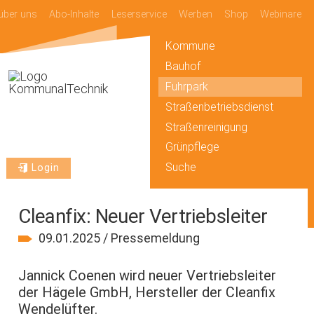
über uns
Abo-Inhalte
Leserservice
Werben
Shop
Webinare
Kommune
Bauhof
Fuhrpark
Straßenbetriebsdienst
Straßenreinigung
Grünpflege
Suche
Login
Cleanfix: Neuer Vertriebsleiter
09.01.2025 / Pressemeldung
Jannick Coenen wird neuer Vertriebsleiter
der Hägele GmbH, Hersteller der Cleanfix
Wendelüfter.