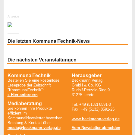
Anzeige
Die letzten KommunalTechnik-News
Die nächsten Veranstaltungen
KommunalTechnik
Herausgeber
Bestellen Sie eine kostenlose
Beckmann Verlag
Leseprobe der Zeitschrift
GmbH & Co. KG
"KommunalTechnik":
Rudolf-Petzold-Ring 9
» Hier anfordern
31275 Lehrte
Mediaberatung
Tel: +49 (5132) 8591-0
Sie können Ihre Produkte
Fax: +49 (5132) 8591-25
effizient im
KommunalNewsletter bewerben.
www.beckmann-verlag.de
Beratung & Kontakt über
media@beckmann-verlag.de
Vom Newsletter abmelden